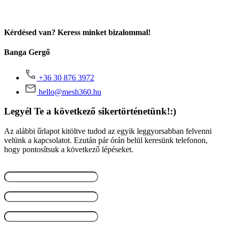
Kérdésed van? Keress minket bizalommal!
Banga Gergő
+36 30 876 3972
hello@mesh360.hu
Legyél Te a következő sikertörténetünk!:)
Az alábbi űrlapot kitöltve tudod az egyik leggyorsabban felvenni
velünk a kapcsolatot. Ezután pár órán belül keresünk telefonon,
hogy pontosítsuk a következő lépéseket.
Vezetéknév
(Kötelező)
Keresztnév
(Kötelező)
Email
(Kötelező)
Telefon
(Kötelező)