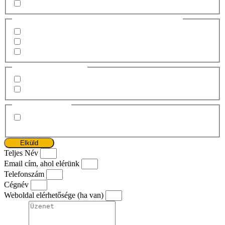
Egyéb
Mikor érünk el telefonon? (Többet is bejelölhetsz)
9 és 12 óra között
12 és 16 óra között
16 és 18 óra között
Megszólítás
(Kötelező)
Tegeződjünk
Magázódjunk
GDPR
(Kötelező)
Tudomásul vettem és elfogadom az Adatvédelmi
nyilatkozatot.
Elküld
Teljes Név
Email cím, ahol elérünk
Telefonszám
Cégnév
Weboldal elérhetősége (ha van)