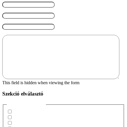
Cégnév
Weboldal elérhetősége (ha van)
Üzenet
This field is hidden when viewing the form
Szekció elválasztó
Miben segíthetünk?
Hirdetéskezelés (PPC)
Social Media menedzsment
Marketing Stratégia