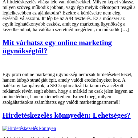
A hirdetéskezelés világa tele van döntésekkel. Milyen képet válassz,
milyen szöveg működik jobban, vagy épp melyik célcsoport reagál a
leglelkesebben az ajánlatodra? Ezekre a kérdésekre nem elég
érzésből válaszolni. Itt lép be az A/B tesztelés. Ez a módszer az
egyik leghatékonyabb eszköz, amit egy marketing ügynökség a
kezedbe adhat, ha valóban szeretnéd megérteni, mi működik […]
Mit várhatsz egy online marketing
ügynökségtől?
Egy profi online marketing ügynökség nemcsak hirdetéseket kezel,
hanem átfogó stratégiát épít, amely valódi eredményeket hoz. A
hatékony kampányok, a SEO-optimalizált tartalom és a célzott
reklámok révén segít abban, hogy a márkád ne csak jelen legyen az
online térben, hanem kiemelkedjen. Ismerd meg, milyen
szolgáltatásokra számíthatsz egy valódi marketingpartnernél!
Hirdetéskezelés könnyedén: Lehetséges?