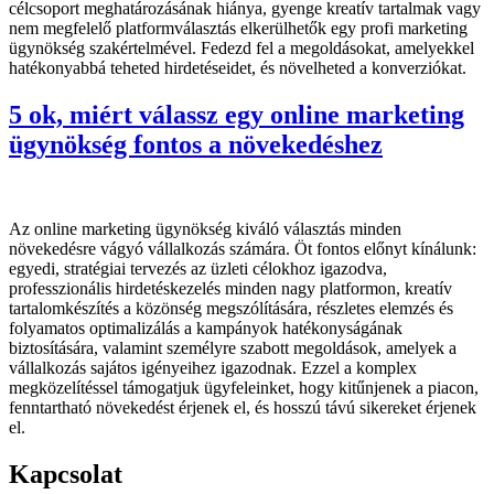
célcsoport meghatározásának hiánya, gyenge kreatív tartalmak vagy
nem megfelelő platformválasztás elkerülhetők egy profi marketing
ügynökség szakértelmével. Fedezd fel a megoldásokat, amelyekkel
hatékonyabbá teheted hirdetéseidet, és növelheted a konverziókat.
5 ok, miért válassz egy online marketing
ügynökség fontos a növekedéshez
Az online marketing ügynökség kiváló választás minden
növekedésre vágyó vállalkozás számára. Öt fontos előnyt kínálunk:
egyedi, stratégiai tervezés az üzleti célokhoz igazodva,
professzionális hirdetéskezelés minden nagy platformon, kreatív
tartalomkészítés a közönség megszólítására, részletes elemzés és
folyamatos optimalizálás a kampányok hatékonyságának
biztosítására, valamint személyre szabott megoldások, amelyek a
vállalkozás sajátos igényeihez igazodnak. Ezzel a komplex
megközelítéssel támogatjuk ügyfeleinket, hogy kitűnjenek a piacon,
fenntartható növekedést érjenek el, és hosszú távú sikereket érjenek
el.
Kapcsolat