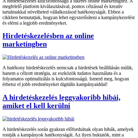
A hirdetéskezelés kulcsfontosságú a sikeres online marketinghez. A
megfelelő platform kiválasztásával, pontos célzással és kreatív
tartalmakkal növelheted vállalkozásod hatékonyságát. Ebben a
cikkben bemutatjuk, hogyan lehet egyszerűsíteni a kampánykezelést
és elérni a legjobb eredményeket.
Hirdetéskezelésben az online
marketingben
A hatékony hirdetéskezelés nemcsak a hirdetések beállításán múlik,
hanem a célzott stratégia, az eszközök tudatos használata és a
folyamatos optimalizálás is kulcsfontosságú. Ismerd meg, hogyan
érhetsz el jobb eredményeket digitális kampányaiddal!
A hirdetéskezelés leggyakoribb hibái,
amiket el kell kerülni
A hirdetéskezelés során gyakran előfordulnak olyan hibák, amelyek
rontják a kampányok hatékonyságát. Az ilyen buktatók, mint a