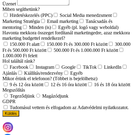
Üzenet
Miben segíthetünk?
Hirdetéskezelés (PPC)
Social Media menedzsment
Marketing Stratégia
Email marketing
Tanácsadás és
mentoring
Minden (is)
Egyéb (pl. logó vagy weboldal)
Havonta mekkora összeget fordítanál marketingedre, azaz mekkora
marketing budgettel rendelkezel?
150.000 Ft alatt
150.000 Ft és 300.000 Ft között
300.000
Ft és 500.000 Ft között
500.000 Ft és 1.000.000 Ft között
1.000.000 Ft felett
Hol találtál ránk?
Facebook
Instagram
Google
TikTok
LinkedIn
Ajánlás
Kiállítás/rendezvény
Egyéb
Mikor érünk el telefonon? (Többet is bejelölhetsz)
9 és 12 óra között
12 és 16 óra között
16 és 18 óra között
Megszólítás
Tegeződjünk
Magázódjunk
GDPR
Tudomásul vettem és elfogadom az Adatvédelmi nyilatkozatot.
Küldés