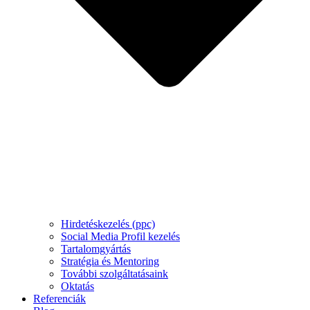
Hirdetéskezelés (ppc)
Social Media Profil kezelés
Tartalomgyártás
Stratégia és Mentoring
További szolgáltatásaink
Oktatás
Referenciák